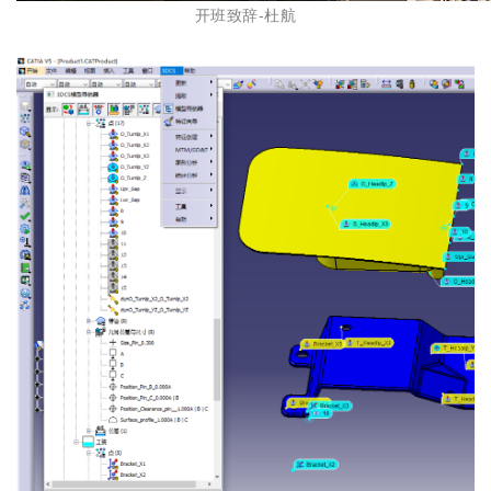
开班致辞-杜航