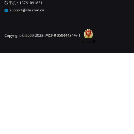
手机：13761091831
support@eta.com.cn
Copyright © 2009-2023
沪ICP备05044434号-1